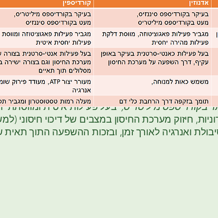
 סיננזיס (יותר אדנוזין)
תפעל מהר יותר ובעיקר במסלול
 ולכן תהיה עדיפה במצבים של דלקת חדה או נזק לרקמו
בים של מחסור בחמצן , זרימת דם לקוייה ובעיות זקפה
דם. בנוסף, במצבים של פעילות יתר של מערכת החיסון א
נזיס תתמוך בויסות התגובה החיסונית או הדלקתית.
תר בקורדיספס מיליטריס,
בעל פעילות איטית ומווסתת יות
ניות, חיזוק מערכת החיסון במצבים של דיכוי חיסוני (למ
יבולת ואנרגיה לאורך זמן, ובזכות ההשפעה התוך תאית ש