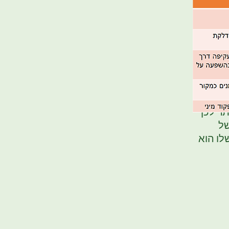
ים של
ת הגוף.
 בשל
ו דלקת
ר לכן
של
לו הוא