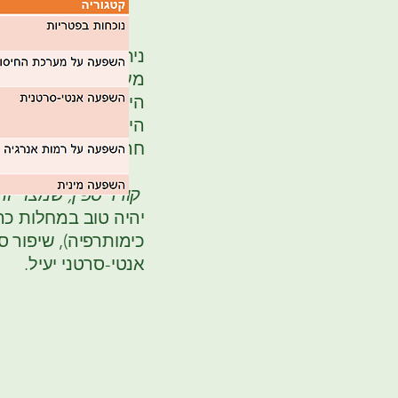
ניתן לסכם ש
קורדיספס
מערכת החיסון ודלקת
היא תהיה עדיפה במצ
היכולת להרחיב כלי 
חריפה קורדיספס סינ
קורדיספין, שמצוי יו
יהיה טוב במחלות כרו
כימותרפיה), שיפור ס
אנטי-סרטני יעיל.