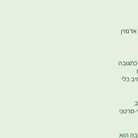
דנוזין
 כתגובה
יב כלי
לב
-סרטני
בה הוא