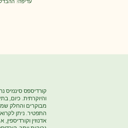
עדיפה? ההבדל תל
קורדיספס סיננזיס נ
והיוקרתית. כיום, ב
מבוקרים והחלק שמש
התפטיר. ניתן לקרוא
אדנוזין וקורדיספין, א