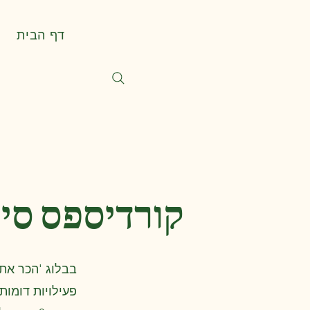
דף הבית
קורדיספס סיננזיס .VS קורדיס
בבלוג 'הכר את
פעילויות דומות