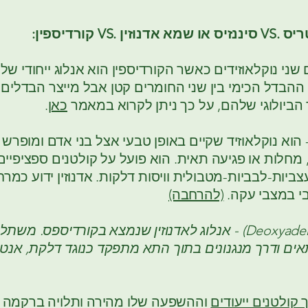
א אדנוזין .VS קורדיספין:
ם שני נוקלאוזידים כאשר הקורדיספין הוא אנלוג ייחודי של א
ההבדל הכימי בין שני החומרים קטן אבל מייצר הבדלים
ביולוגי שלהם, על כך ניתן לקרוא במאמר
כאן
.
 הוא נוקלאוזיד שקיים באופן טבעי אצל בני אדם ומופרש
 מחלות או פגיעה תאית. הוא פועל על קולטנים ספציפיים
יות-לבביות-מטבולית וויסות דלקות. אדנוזין ידוע כמרח
בי במצבי עקה.
(להרחבה)
קורדיספין ('Deoxyadenosine-3) - אנלוג לאדנוזין שנמצא בקורדיספס. משת
ים ודרך מנגנונים בתוך התא מתפקד כנוגד דלקת, אנטי
ך קולטנים ייעודים
וההשפעה שלו מהירה ותלויה ברקמה 