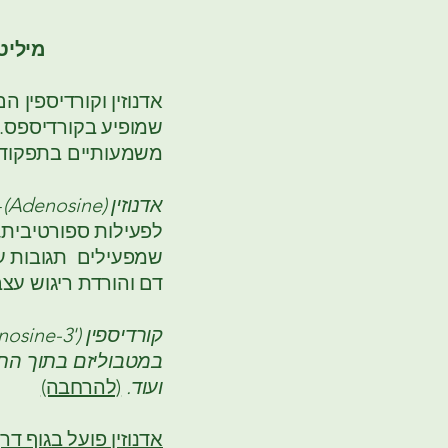
מיליטריס .VS סיננזיס או שמ
אדנוזין וקורדיספין ה
שמופיע בקורדיספס. 
משמעותיים בתפקוד ה
אדנוזין (Adenosine)
-
לפעילות ספורטיבית,
שמפעילים תגובות עצב
דם והורדת ריגוש עצ
במטבוליזם בתוך התא
ועוד.
(להרחבה)
אדנוזין פועל בגוף דר