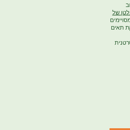
ב
לטן של
לבונים מסויימים
קת תאים
רטנית