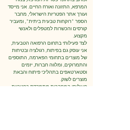
המרפא, התזונה ואורח החיים. אני מייסד
ועורך אתר הפטריות הישראלי, מחבר
הספר "רוקחות טבעית ביתית", ומעביר
קורסים והכשרות למטפלים ולאנשי
מקצוע.
לצד פעילותי בתחום הרפואה הטבעית,
אני עוסק גם בפיתוח, רגולציה ובטיחות
של מוצרים בתחומי הפארמה, התוספים
והתמרוקים, ומלווה חברות, יזמים
וסטארטאפים בתהליכי פיתוח והבאת
מוצרים לשוק.
פעילותי המחקרית מתמקדת בפטריות
מרפא ובממשק שבין חומרים טבעיים
לבין מנגנונים ביולוגיים. מאמריי פורסמו
בכתבי עת מדעיים בינלאומיים לאחר
ביקורת עמיתים, והם עוסקים בין היתר
בפטריות מרפא, סרטן, אימונולוגיה