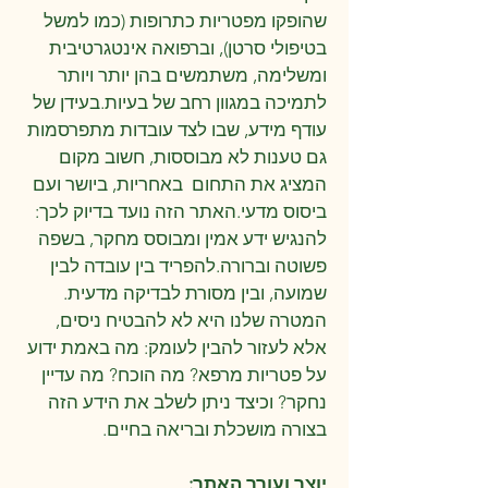
שהופקו מפטריות כתרופות (כמו למשל
בטיפולי סרטן), וברפואה אינטגרטיבית
ומשלימה, משתמשים בהן יותר ויותר
לתמיכה במגוון רחב של בעיות.​בעידן של
עודף מידע, שבו לצד עובדות מתפרסמות
גם טענות לא מבוססות, חשוב מקום
המציג את התחום באחריות, ביושר ועם
ביסוס מדעי.​האתר הזה נועד בדיוק לכך:​
להנגיש ידע אמין ומבוסס מחקר, בשפה
פשוטה וברורה.​להפריד בין עובדה לבין
שמועה, ובין מסורת לבדיקה מדעית.​
המטרה שלנו היא לא להבטיח ניסים,
אלא לעזור להבין לעומק: מה באמת ידוע
על פטריות מרפא? מה הוכח? מה עדיין
נחקר? וכיצד ניתן לשלב את הידע הזה
בצורה מושכלת ובריאה בחיים.
יוצר ועורך האתר: