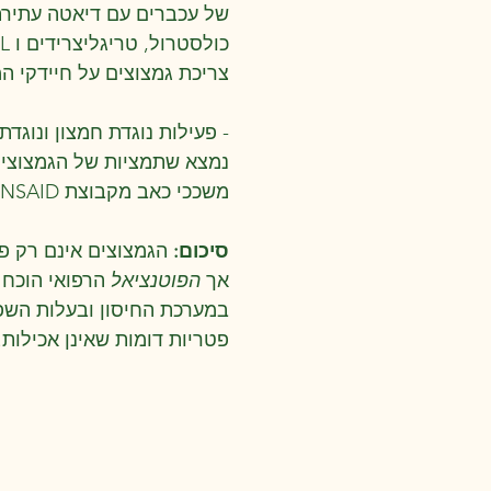
של עכברים עם דיאטה עתירת 
כולסטרול, טריגליצרידים ו LDL. צמצום דלקתיות ושיפור בהרכב חיידקי המעי.
צריכת גמצוצים על חיידקי המ
- פעילות נוגדת חמצון ונוגד
משככי כאב מקבוצת NSAID פועלים על אותם אנזימים).
סיכום:
הגמצוצים אינם רק פט
אך
הפוטנציאל
במערכת החיסון ובעלות השפע
פטריות דומות שאינן אכילות.