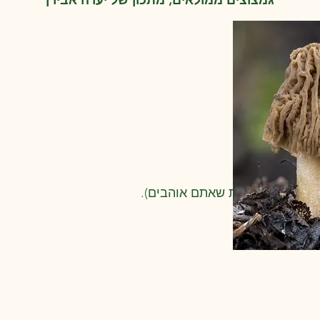
גמצוצים ממולאים, מתכון של יערה אבירן