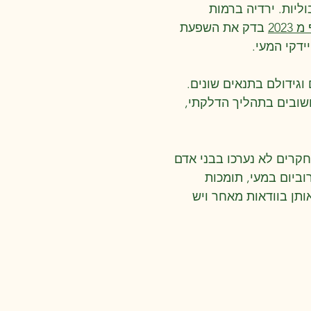
ליות. ירדיה ברמות
202
בדק את השפעת
ידקי המעי.
וגידולם בתנאים שונים.
מצון שומנים ועיכבו אנזימי cox1 ו cox2 (אנזימים חשובים בתהליך הדלקתי,
חקרים לא נערכו בבני אדם
ת מיקרוביום במעי, תומכות
ותן בוודאות מאחר ויש