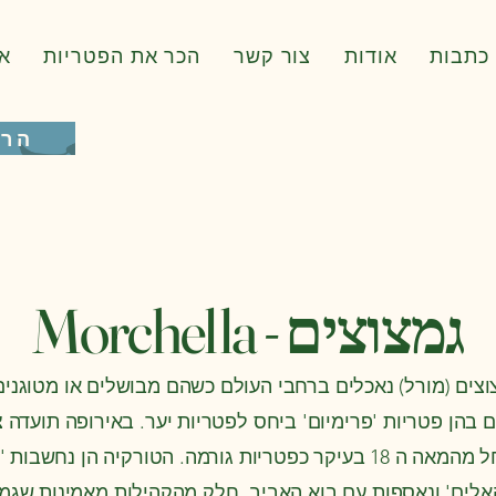
כתבות
אודות
צור קשר
הכר את הפטריות
א
הרש
גמצוצים - Morchella
צים (מורל) נאכלים ברחבי העולם כשהם מבושלים או מטוגנים
ם בהן פטריות 'פרימיום' ביחס לפטריות יער. באירופה תועדה 
החל מהמאה ה 18 בעיקר כפטריות גורמה. הטורקיה הן נחשבות
לים' ונאספות עם בוא האביב. חלק מהקהילות מאמינות שגמצ