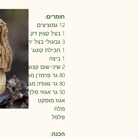
חומרים:
12 גמוציצים
1 בצל קצוץ דק
3 גבעולי בצל ירוק קצוץ דק
1 חבילת קוטג'
1 ביצה
2 שיני שום קצוצות דק
80 גר פרמז'ן מגורדת
80 גר גאודה מגורדת (או כל גבינה קשה אחרת שאתם אוהבים).
50 גר אגוזי מלך קצוצים דק
אגוז מוסקט
מלח
פלפל
הכנה: