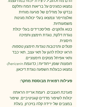
הדם מח ולהוביל ליצירת NGF במח עצמו. 
נמצאו כמגינים על בריאות המח וחלקם 
נבדקו על מודלים של פגיעה מוחית 
ואלצהיימר ונמצאו בעלי יכולות מגינות 
משמעותיות. 
בטא גלוקנים- 
פוליסכרידים בעלי יכולת 
נוגדת דלקת, נוגדת חימצון ותמיכה 
חיסונית. 
פנולים ותרכובות נוגדות חימצון נוספות- 
הראו יכולת להגן על תאי עצב, תאי כבד 
ותאי אפיתל מנזקים חימצוניים.
חומצות שומן ייחודיות ( כדוגמת hericerin)- 
נמצאו כבעלות השפעה נוגדת דיכאון.
פעילות רפואית מבוססת מחקר:
מערכת העצבים: 
רעמת ארייה הראתה 
יכולות לשיפור מדדים קוגניטיביים, שיפור 
במצבים של ירידה קלה בזיכרון, בעלת 