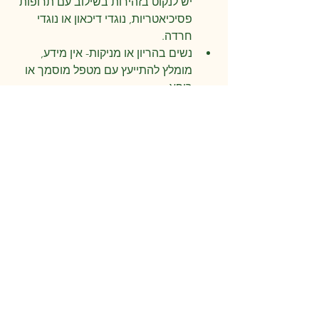
יש לנקוט בזהירות בשילוב עם תרופות 
פסיכיאטריות, נוגדי דיכאון או נוגדי 
חרדה.
נשים בהריון או מניקות- אין מידע, 
מומלץ להתייעץ עם מטפל מוסמך או 
רופא.
אפילפסיה- אין מחקרים קליניים על 
בטיחות בחולי אפילפסיה ואין נתונים 
על אינטראקציות עם תרופות נוגדות 
פרכוסים. קיימת אפשרות להשפעה על 
הפרכוסים לטובה או לרעה ולכן יש 
להתייעץ עם מטפל מוסמך או רופא.
להתייעצות עם מטפל מומלץ, צרו קשר 
ופרטו את סיבת הפנייה ככל הניתן.
צור קשר