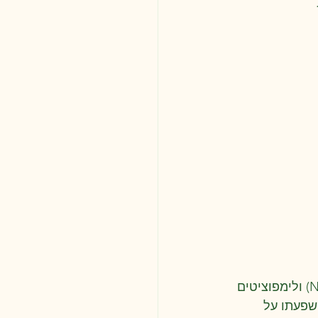
טיפול תומך לסוכרת סוג 2, בזכות השפעתו על 