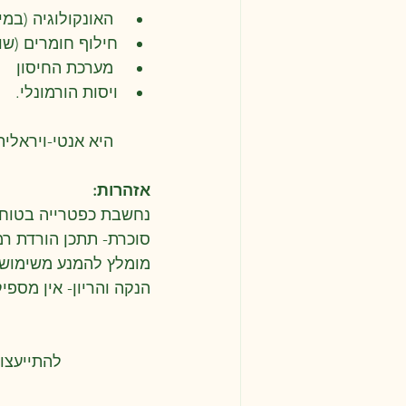
 האונקולוגיה (במיוחד בשילוב טיפולים קונבנציונליים)
חילוף חומרים (שו
 מערכת החיסון 
ויסות הורמונלי.
 היא אנטי-ויראלית ותומכת במצבים של קנדידה, תומכת בשיקום מערכת העיכול ועוד.
אזהרות:
נחשבת כפטרייה בטוחה
סוכרת- תתכן הורדת רמ
מומלץ להמנע משימוש ב
הנקה והריון- אין מספ
להתייעצו