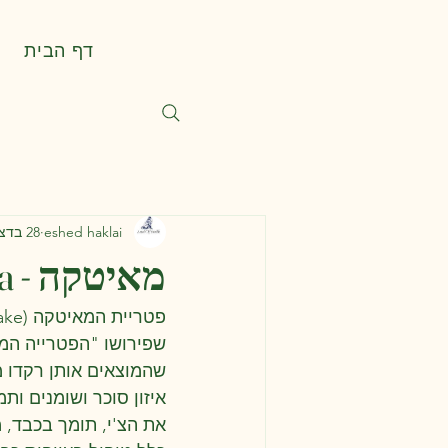
דף הבית
eshed haklai
28 בדצמ׳ 2025
מאיטקה - Grifola Frondosa
שפירושו "הפטרייה המר
שהמוצאים אותן רקדו 
איזון סוכר ושומנים ו
את הצ'י, תומך בכבד, 