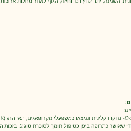
נית, השמנה, יתר לחץ דם  וחיזוק הגוף לאחר מחלות ארוכות.
ם:
 נחקרו קלינית ונמצאו כמשפעלי מקרופאגים, תאי הרג (NK) ולימפוציטים
- מיצוי ייחודי שאושר כתרופה ביפן כ