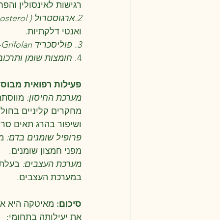
רגישות לאינסולין והפח
2.ארגוסטרול ( Ergosterol)- 
ואנטי דלקתיות.
3. פוליסכריד Grifolan-
4. 
חומצות שומן ותרכובו
פעילות רפואית מבוס
מערכת החיסון: 
מווסתת
מחקרים קליניים בחולי 
ושיפור בהרג תאים סרט
פרופיל שומנים בדם: 
מ
מפני חמצון שומנים.
מערכת העצבים:
 בעלת 
במערכת העצבים.
סיכום: 
מאיטקה היא אח
את יעילותה בתחומי: