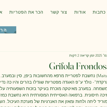
כתבות
אודות
צור קשר
הכר את הפטריות
א
הרש
זמן קריאה 2 דקות
פטריית המאיטקה (Maitake) נחשבת לפטריית מרפא מהחשובות ביפן, סין ובמע
קדת"- נולד ע"פ האגדה מפטריות שגדלו בהרים והיו כה נדיר
משמחה. במערב מאיטקה מוכרת בעיקר בזכות השפעותיה על ח
תמיכה חיסונית. ברפואה האסייתית המסורתית היא נחשבת כמז
מוריד ליחה ולחות ומאזן את האנרגיות של מערכת העיכול. הש